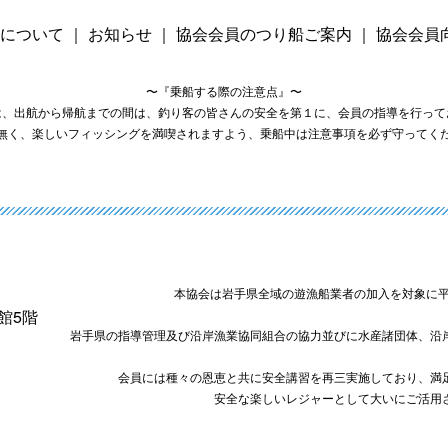
について
｜
お知らせ
｜
協会会員のつり船ご案内
｜
協会会員
〜『乗船する際の注意点』〜
は、出航から帰航までの間は、釣り客の皆さんの安全を第１に、会員の指導を行って
無く、楽しいフィッシングを満喫されますよう、乗船中は注意事項を必ず守ってく
本協会は岩手県全域の遊漁船業者の加入を対象に平
会館5階
岩手県の指導管理及び沿岸漁業協同組合の協力並びに水産諸団体、沿
会員には種々の恩恵と共に安全講習を再三実施しており、満
安全な楽しいレジャーとして大いにご活用