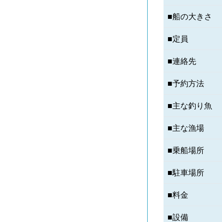
■船の大きさ
■定員
■連絡先
■予約方法
■主な釣り魚
■主な漁場
■乗船場所
■駐車場所
■料金
■設備