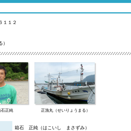
６１１２
る）
箱石正純
正漁丸（せいりょうまる）
箱石 正純（はこいし まさずみ）