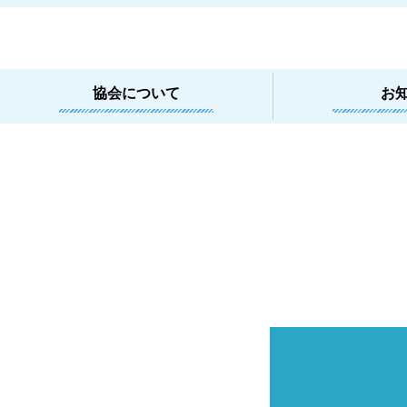
協会について
お