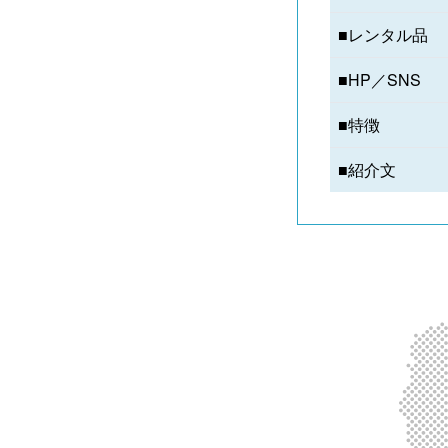
■レンタル品
■HP／SNS
■特徴
■紹介文