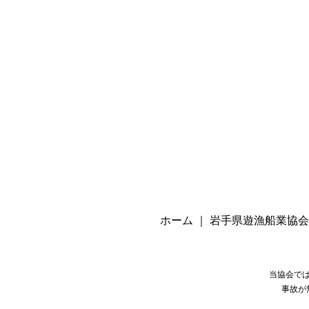
ホーム
｜
岩手県遊漁船業協会
当協会で
事故が