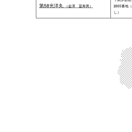
第58光洋丸
（金澤 冨寿男）
師65番地
し）