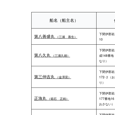
船名（船主名）
下閉伊郡岩
第八善盛丸
（三浦 善生）
10
下閉伊郡岩
第八久丸
（三浦久雄）
成148番
なり）
下閉伊郡岩
第三仲吉丸
（金澤晃）
172-２（
り）
下閉伊郡岩
正漁丸
（箱石 正純）
177番地1
おさない）
下閉伊郡岩