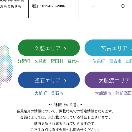
（おもとあざも
電話：0194-28-2086
-
◯
久慈エリア
宮古エリア
洋野町・久慈市・野田村・普代村
岩泉町・宮古市・山
釜石エリア
大船渡エリア
大槌町・釜石市
大船渡市・陸前高田
〜『利用上の注意』〜
会員紹介の情報について、掲載時点での暫定情報となります。
会員によっては、未記載となっている場合もございます。
随時更新され充実されていきますので、
ご不明な点は直接会員へお問合せください。