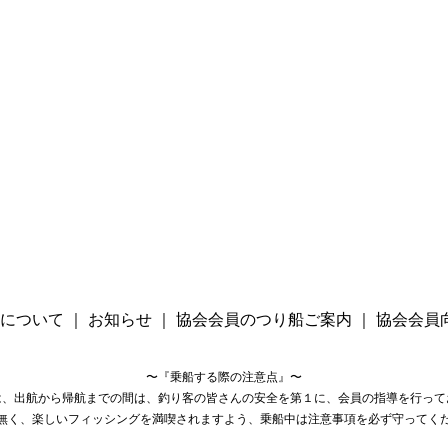
について
｜
お知らせ
｜
協会会員のつり船ご案内
｜
協会会員
〜『乗船する際の注意点』〜
は、出航から帰航までの間は、釣り客の皆さんの安全を第１に、会員の指導を行って
無く、楽しいフィッシングを満喫されますよう、乗船中は注意事項を必ず守ってく