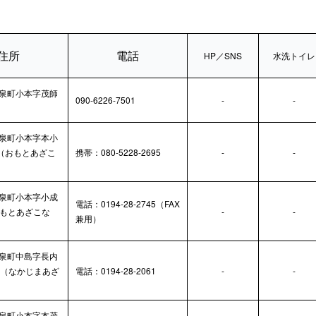
住所
電話
HP／SNS
水洗トイレ
泉町小本字茂師
090-6226-7501
-
-
泉町小本字本小
地（おもとあざこ
携帯：080-5228-2695
-
-
泉町小本字小成
電話：0194-28-2745（FAX
おもとあざこな
-
-
兼用）
泉町中島字長内
6 （なかじまあざ
電話：0194-28-2061
-
-
泉町小本字本茂