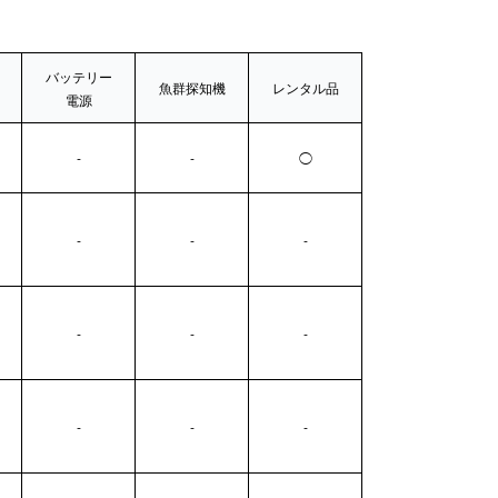
バッテリー
魚群探知機
レンタル品
電源
-
-
◯
-
-
-
-
-
-
-
-
-