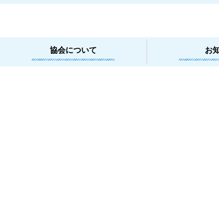
協会について
お