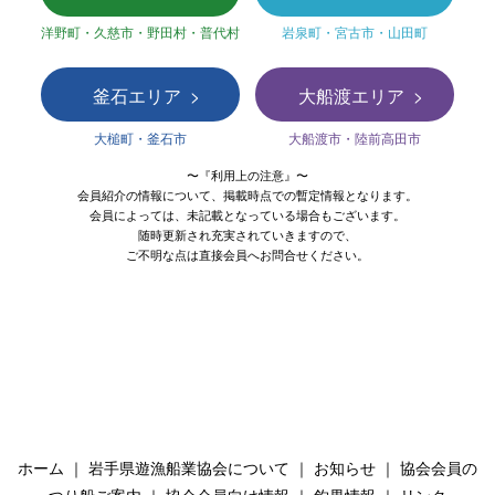
洋野町・久慈市・野田村・普代村
岩泉町・宮古市・山田町
釜石エリア
大船渡エリア
大槌町・釜石市
大船渡市・陸前高田市
〜『利用上の注意』〜
会員紹介の情報について、掲載時点での暫定情報となります。
会員によっては、未記載となっている場合もございます。
随時更新され充実されていきますので、
ご不明な点は直接会員へお問合せください。
ホーム
｜
岩手県遊漁船業協会について
｜
お知らせ
｜
協会会員の
つり船ご案内
｜
協会会員向け情報
｜
釣果情報
｜
リンク