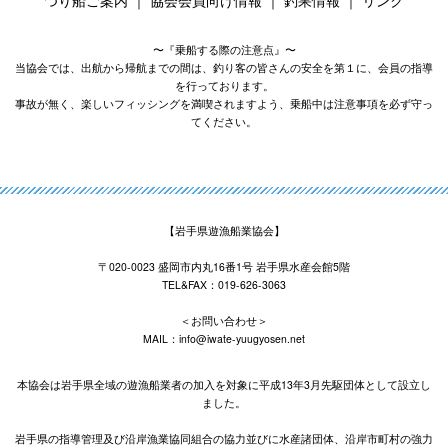
〜『乗船する際の注意点』〜
当協会では、出航から帰航までの間は、釣り客の皆さんの安全を第１に、会員の指導
を行っております。
事故が無く、楽しいフィッシングを満喫されますよう、乗船中は注意事項を必ず守っ
てください。
【岩手県遊漁船業協会】
〒020-0023 盛岡市内丸16番1号 岩手県水産会館5階
TEL&FAX：019-626-3063
＜お問い合わせ＞
MAIL：info@iwate-yuugyosen.net
本協会は岩手県全域の遊漁船業者の加入を対象に平成13年3月先駆団体として設立し
ました。
岩手県の指導管理及び沿岸漁業協同組合の協力並びに水産諸団体、沿岸市町村の強力