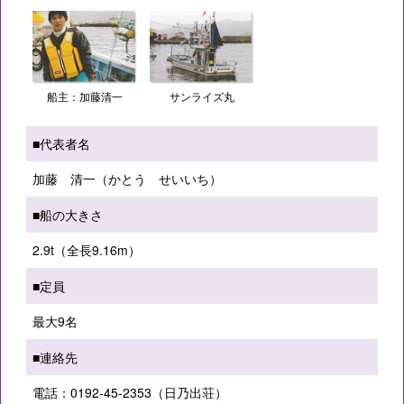
船主：加藤清一
サンライズ丸
■代表者名
加藤 清一（かとう せいいち）
■船の大きさ
2.9t（全長9.16m）
■定員
最大9名
■連絡先
電話：0192-45-2353（日乃出荘）