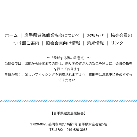
ホーム
｜
岩手県遊漁船業協会について
｜
お知らせ
｜
協会会員の
つり船ご案内
｜
協会会員向け情報
｜
釣果情報
｜
リンク
〜『乗船する際の注意点』〜
当協会では、出航から帰航までの間は、釣り客の皆さんの安全を第１に、会員の指導
を行っております。
事故が無く、楽しいフィッシングを満喫されますよう、乗船中は注意事項を必ず守っ
てください。
【岩手県遊漁船業協会】
〒020-0023 盛岡市内丸16番1号 岩手県水産会館5階
TEL&FAX：019-626-3063