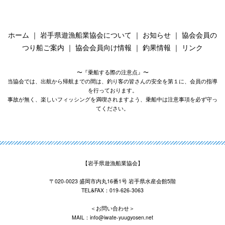
ホーム
｜
岩手県遊漁船業協会について
｜
お知らせ
｜
協会会員の
つり船ご案内
｜
協会会員向け情報
｜
釣果情報
｜
リンク
〜『乗船する際の注意点』〜
当協会では、出航から帰航までの間は、釣り客の皆さんの安全を第１に、会員の指導
を行っております。
事故が無く、楽しいフィッシングを満喫されますよう、乗船中は注意事項を必ず守っ
てください。
【岩手県遊漁船業協会】
〒020-0023 盛岡市内丸16番1号 岩手県水産会館5階
TEL&FAX：019-626-3063
＜お問い合わせ＞
MAIL：info@iwate-yuugyosen.net