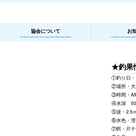
協会について
お
★釣果
①釣り日
②場所・大
③時間・AM6
④水深 50
⑤波・2.5
⑥水色・澄
⑦餌・片テ