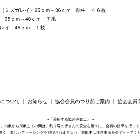
ミズガレイ）25ｃｍ～36ｃｍ 船中 ４６枚
35ｃｍ～48ｃｍ ７尾
イ 45ｃｍ １枚
について
｜
お知らせ
｜
協会会員のつり船ご案内
｜
協会会員
〜『乗船する際の注意点』〜
は、出航から帰航までの間は、釣り客の皆さんの安全を第１に、会員の指導を行って
無く、楽しいフィッシングを満喫されますよう、乗船中は注意事項を必ず守ってく