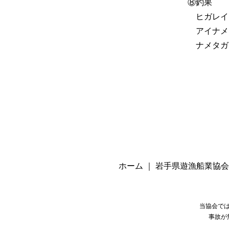
⑧釣果
ヒガレイ（
アイナメ 
ナメタガレ
ホーム
｜
岩手県遊漁船業協会
当協会で
事故が