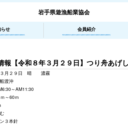
岩手県遊漁船業協会
知らせ
会員紹介
情報【令和８年３月２９日】つり舟あげ
・３月２９日 晴 濃霧
船渡沖
:30～AM11:30
ｍ～60ｍ
ｍ
む
ン３本針