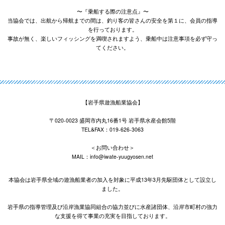
〜『乗船する際の注意点』〜
当協会では、出航から帰航までの間は、釣り客の皆さんの安全を第１に、会員の指導
を行っております。
事故が無く、楽しいフィッシングを満喫されますよう、乗船中は注意事項を必ず守っ
てください。
【岩手県遊漁船業協会】
〒020-0023 盛岡市内丸16番1号 岩手県水産会館5階
TEL&FAX：019-626-3063
＜お問い合わせ＞
MAIL：info@iwate-yuugyosen.net
本協会は岩手県全域の遊漁船業者の加入を対象に平成13年3月先駆団体として設立し
ました。
岩手県の指導管理及び沿岸漁業協同組合の協力並びに水産諸団体、沿岸市町村の強力
な支援を得て事業の充実を目指しております。