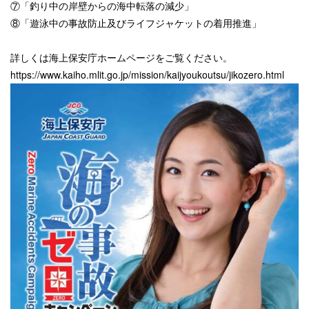
⑦「釣り中の岸壁からの海中転落の減少」
⑧「遊泳中の事故防止及びライフジャケットの着用推進」
詳しくは海上保安庁ホームページをご覧ください。
https://www.kaiho.mlit.go.jp/mission/kaijyoukoutsu/jikozero.html