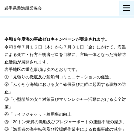
岩手県遊漁船業協会
令和８年度海の事故ゼロキャンペーンが実施されます。
令和８年７月１６日（木）から７月３１日（金）にかけて、海難
による死亡・行方不明者ゼロを目標に、官民一体となった海難防
止活動が展開されます。
岩手地区の重点事項は次のとおりです。
①「見張りの徹底及び船舶間コミュニケ－ションの促進」
②「ふくそう海域における安全確保及び走錨に起因する事故の防
止」
③「小型船舶の安全対策及びマリンレジャー活動における安全対
策」
④「ライフジャケット着用率の向上」
⑤「20トン未満の漁船及びプレジャーボートの運航不能の減少」
⑥「漁業者の海中転落及び投揚網作業中による負傷事故の減少」