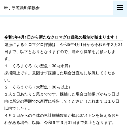
岩手県遊漁船業協会
令和5年4月1日から新たなクロマグロ遊漁の規制が始まります！
遊漁によるクロマグロ採捕は、令和5年4月1日から令和６年３月31
日まで、以下とおりとなりますので、適正な操業をお願いしま
す。
１
くろまぐろ（小型魚：30㎏未満）
採捕禁止です。意図せず採捕した場合は直ちに放流してくださ
い。
２ くろまぐろ（大型魚：30㎏以上）
１人１日あたり１尾までです。採捕した場合は陸揚げから５日以
内に所定の手順で水産庁に報告してください（これまでは１０日
以内でした）。
４月１日からの全体の累計採捕数量が概ね37.4トンを超えるおそ
れがある場合、以降、令和６年３月31日まで禁止となります。