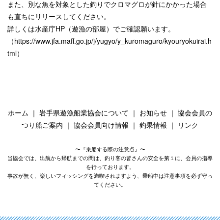
また、別な魚を対象とした釣りでクロマグロが針にかかった場合
も直ちにリリースしてください。
詳しくは水産庁HP（遊漁の部屋）でご確認願います。
（
https://www.jfa.maff.go.jp/j/yugyo/y_kuromaguro/kyouryokuirai.h
tml
）
ホーム
｜
岩手県遊漁船業協会について
｜
お知らせ
｜
協会会員の
つり船ご案内
｜
協会会員向け情報
｜
釣果情報
｜
リンク
〜『乗船する際の注意点』〜
当協会では、出航から帰航までの間は、釣り客の皆さんの安全を第１に、会員の指導
を行っております。
事故が無く、楽しいフィッシングを満喫されますよう、乗船中は注意事項を必ず守っ
てください。