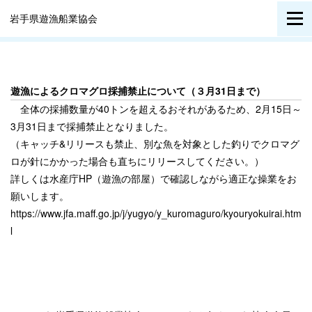
岩手県遊漁船業協会
遊漁によるクロマグロ採捕禁止について（３月31日まで）
全体の採捕数量が40トンを超えるおそれがあるため、2月15日～
3月31日まで採捕禁止となりました。
（キャッチ&リリースも禁止、別な魚を対象とした釣りでクロマグ
ロが針にかかった場合も直ちにリリースしてください。）
詳しくは水産庁HP（遊漁の部屋）で確認しながら適正な操業をお
願いします。
https://www.jfa.maff.go.jp/j/yugyo/y_kuromaguro/kyouryokuirai.htm
l