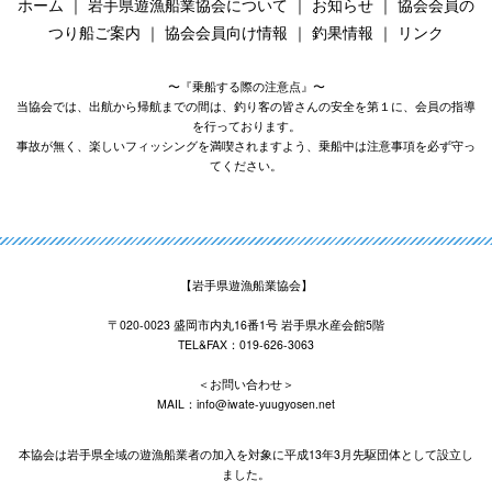
ホーム
｜
岩手県遊漁船業協会について
｜
お知らせ
｜
協会会員の
つり船ご案内
｜
協会会員向け情報
｜
釣果情報
｜
リンク
〜『乗船する際の注意点』〜
当協会では、出航から帰航までの間は、釣り客の皆さんの安全を第１に、会員の指導
を行っております。
事故が無く、楽しいフィッシングを満喫されますよう、乗船中は注意事項を必ず守っ
てください。
【岩手県遊漁船業協会】
〒020-0023 盛岡市内丸16番1号 岩手県水産会館5階
TEL&FAX：019-626-3063
＜お問い合わせ＞
MAIL：info@iwate-yuugyosen.net
本協会は岩手県全域の遊漁船業者の加入を対象に平成13年3月先駆団体として設立し
ました。